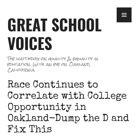
Skip
PR
to
GREAT SCHOOL
ME
content
VOICES
The watchdog on quality & equality in
education. With an eye on Oakland,
California.
Race Continues to
Correlate with College
Opportunity in
Oakland-Dump the D and
Fix This