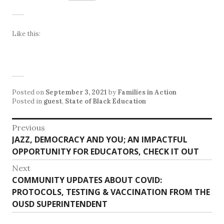
Like this:
Posted on
September 3, 2021
by
Families in Action
Posted in
guest
,
State of Black Education
Post
Previous
Previous
JAZZ, DEMOCRACY AND YOU; AN IMPACTFUL
navigation
post:
OPPORTUNITY FOR EDUCATORS, CHECK IT OUT
Next
Next
COMMUNITY UPDATES ABOUT COVID:
post:
PROTOCOLS, TESTING & VACCINATION FROM THE
OUSD SUPERINTENDENT