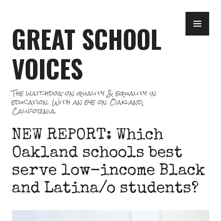
Skip
PR
to
GREAT SCHOOL
ME
content
VOICES
The watchdog on quality & equality in
education. With an eye on Oakland,
California.
NEW REPORT: Which
Oakland schools best
serve low-income Black
and Latina/o students?