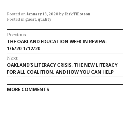
Posted on
January 13, 2020
by
Dirk Tillotson
Posted in
guest
,
quality
Post
Previous
Previous
THE OAKLAND EDUCATION WEEK IN REVIEW:
navigation
post:
1/6/20-1/12/20
Next
Next
OAKLAND’S LITERACY CRISIS, THE NEW LITERACY
post:
FOR ALL COALITION, AND HOW YOU CAN HELP
MORE COMMENTS